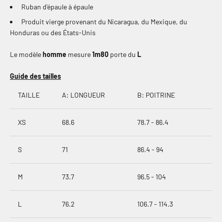
Ruban d'épaule à épaule
Produit vierge provenant du Nicaragua, du Mexique, du
Honduras ou des États-Unis
Le modèle
homme
mesure
1m80
porte du
L
Guide des tailles
TAILLE
A: LONGUEUR
B: POITRINE
XS
68.6
78.7 - 86.4
S
71
86.4 - 94
M
73.7
96.5 - 104
L
76.2
106.7 - 114.3