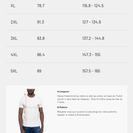
XL
78.7
116.8 - 124.5
2XL
81.3
127 - 134.6
3XL
83.8
137.2 - 144.8
4XL
86.4
147.3 - 155
5XL
89
157.5 - 165