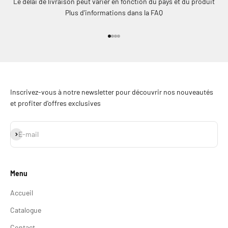
Le délai de livraison peut varier en fonction du pays et du produit
Plus d'informations dans la FAQ
Aller à l'élément 1
Aller à l'élément 2
Aller à l'élément 3
Aller à l'élément 4
Inscrivez-vous à notre newsletter pour découvrir nos nouveautés
et profiter d'offres exclusives
S'inscrire
E-mail
Menu
Accueil
Catalogue
Contact