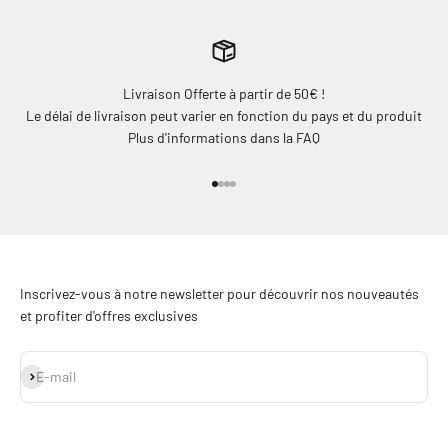
Livraison Offerte à partir de 50€ !
Le délai de livraison peut varier en fonction du pays et du produit
Plus d'informations dans la FAQ
Aller à l'élément 1
Aller à l'élément 2
Aller à l'élément 3
Aller à l'élément 4
Inscrivez-vous à notre newsletter pour découvrir nos nouveautés
et profiter d'offres exclusives
S'inscrire
E-mail