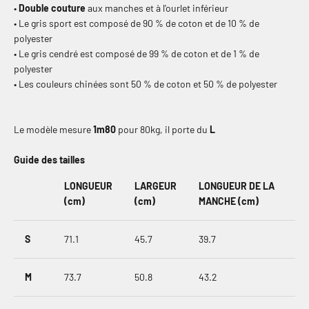
•
Double couture
aux manches et à l'ourlet inférieur
• Le gris sport est composé de 90 % de coton et de 10 % de
polyester
• Le gris cendré est composé de 99 % de coton et de 1 % de
polyester
• Les couleurs chinées sont 50 % de coton et 50 % de polyester
Le modèle mesure
1m80
pour 80kg, il porte du
L
Guide des tailles
LONGUEUR
LARGEUR
LONGUEUR DE LA
(cm)
(cm)
MANCHE (cm)
S
71.1
45.7
39.7
M
73.7
50.8
43.2