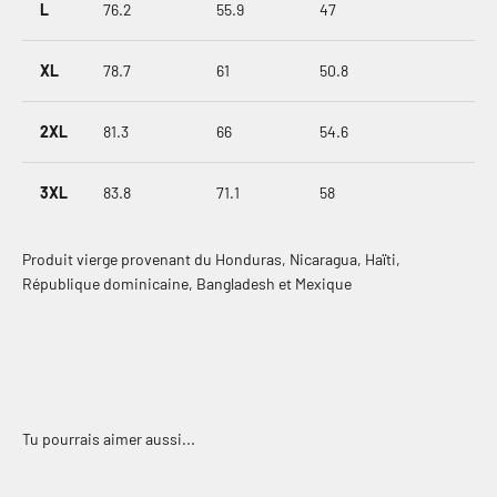
L
76.2
55.9
47
XL
78.7
61
50.8
2XL
81.3
66
54.6
3XL
83.8
71.1
58
Produit vierge provenant du Honduras, Nicaragua, Haïti,
République dominicaine, Bangladesh et Mexique