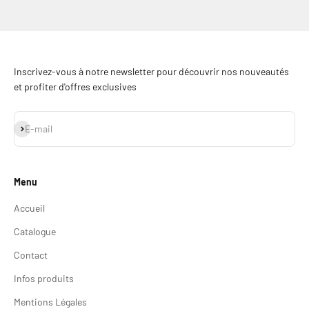
Aller à l'élément 1
Aller à l'élément 2
Aller à l'élément 3
Aller à l'élément 4
Inscrivez-vous à notre newsletter pour découvrir nos nouveautés
et profiter d'offres exclusives
S'inscrire
E-mail
Menu
Accueil
Catalogue
Contact
Infos produits
Mentions Légales