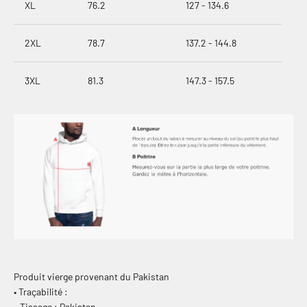
XL
76.2
127 - 134.6
2XL
78.7
137.2 - 144.8
3XL
81.3
147.3 - 157.5
Produit vierge provenant du Pakistan
• Traçabilité :
- Tissage : Pakistan