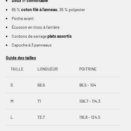
Doux
et
confortable
65 %
coton filé à l'anneau
, 35 % polyester
Poche avant
Écusson en tissu à l'arrière
Cordons de serrage
plats assortis
Capuche à 3 panneaux
Guide des tailles
TAILLE
LONGUEUR
POITRINE
S
68.6
96.5 - 104
M
71
106.7 - 114.3
L
73.7
116.8 - 124.5